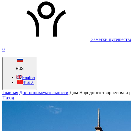
Заметки путешеств
0
RUS
English
中国人
Главная
Достопримечательности
Дом Народного творчества и 
Назад