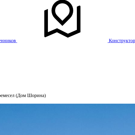
енников
Конструкто
ремесел (Дом Шорина)