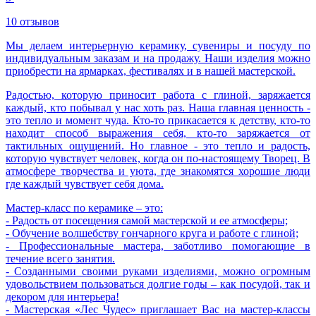
10 отзывов
Мы делаем интерьерную керамику, сувениры и посуду по
индивидуальным заказам и на продажу. Наши изделия можно
приобрести на ярмарках, фестивалях и в нашей мастерской.
Радостью, которую приносит работа с глиной, заряжается
каждый, кто побывал у нас хоть раз. Наша главная ценность -
это тепло и момент чуда. Кто-то прикасается к детству, кто-то
находит способ выражения себя, кто-то заряжается от
тактильных ощущений. Но главное - это тепло и радость,
которую чувствует человек, когда он по-настоящему Творец. В
атмосфере творчества и уюта, где знакомятся хорошие люди
где каждый чувствует себя дома.
Мастер-класс по керамике – это:
- Радость от посещения самой мастерской и ее атмосферы;
- Обучение волшебству гончарного круга и работе с глиной;
- Профессиональные мастера, заботливо помогающие в
течение всего занятия.
- Созданными своими руками изделиями, можно огромным
удовольствием пользоваться долгие годы – как посудой, так и
декором для интерьера!
- Мастерская «Лес Чудес» приглашает Вас на мастер-классы