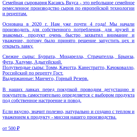
Семейная сыроварня Касаясь Вкуса - это небольшое семейное
ремесленное производство сыров по европейской технологии
и рецептам.
Основана в 2020 г. Нам уже почти 4 года! Мы начали
производить для собственного потребления, для друзей и
знакомых, продукт очень быстро захватил внимание и
уважение, потому было принято решение запустить цех и
открыть лавку.
Свежие сыры: Буррата, Моцарелла, Страчателла, Брынза,
Фета, Халуми, Адыгейский.
Полутвердые сыры: Томм, Качотта, Канестратто, Качоковалло,
Российский по рецепту Гост.
Выдержанные: Манчего, Горный Резерв.
В наших лавках перед покупкой проводим дегустацию и
покупатель самостоятельно определяется с выбором продукта
под собственное настроение и повод.
Если вкусно, значит полезно, натурально и создано с теплом и
уважением к продукту - миссия нашего производства.
от
500 ₽