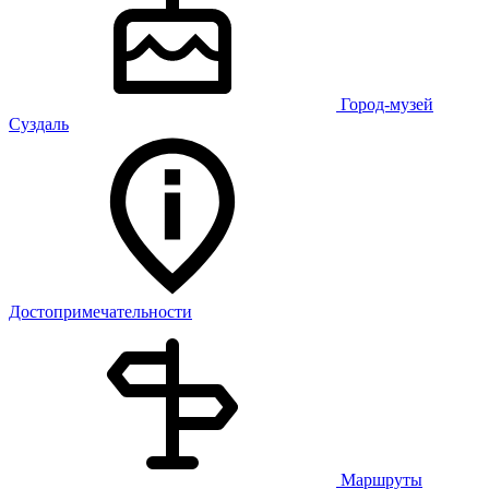
Город-музей
Суздаль
Достопримечательности
Маршруты