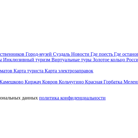
ественников
Город-музей Суздаль
Новости
Где поесть
Где остано
ы
Инклюзивный туризм
Виртуальные туры
Золотое кольцо Росс
оматов
Карта туриста
Карта электрозаправок
Камешково
Киржач
Ковров
Кольчугино
Красная Горбатка
Мелен
рсональных данных
политика конфиденциальности