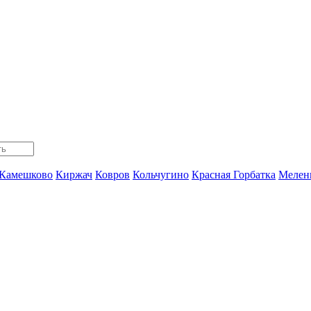
Камешково
Киржач
Ковров
Кольчугино
Красная Горбатка
Мелен