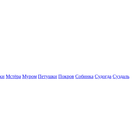
ки
Мстёра
Муром
Петушки
Покров
Собинка
Судогда
Суздаль