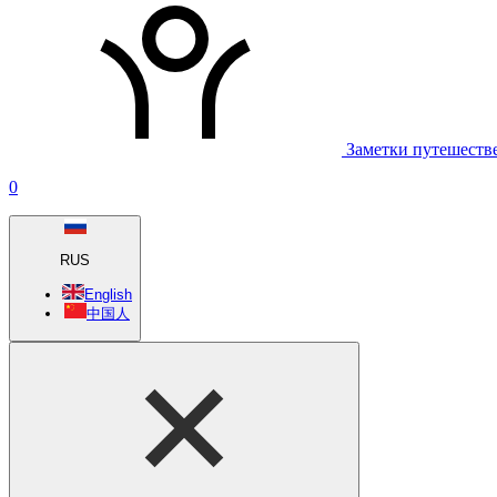
Заметки путешеств
0
RUS
English
中国人