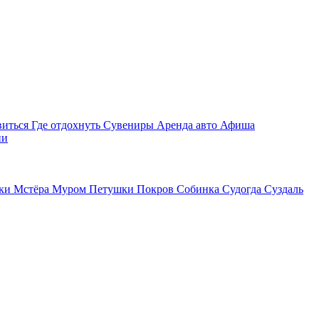
виться
Где отдохнуть
Сувениры
Аренда авто
Афиша
ии
ки
Мстёра
Муром
Петушки
Покров
Собинка
Судогда
Суздаль