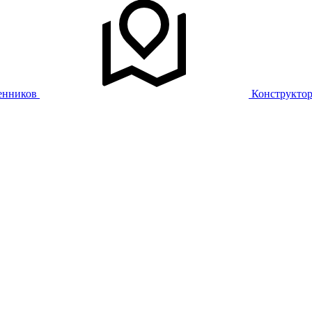
енников
Конструкто