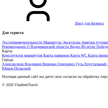
Вход для бизнеса
Для туриста
Достопримечательности
Маршруты
Экскурсии
Заметки путеш
Рекомендации
О Владимирской области
Видео
80-летие Побед
Карты
Конструктор маршрутов
Карта парковок
Карта WC
Карта банк
Города
Александров
Владимир
Вязники
Гороховец
Гусь-Хрустальный
Юрьев-Польский
Посещая данный сайт вы даете свое согласие на обработку пе
© 2026 VladimirTravel