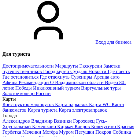
Вход для бизнеса
Для туриста
Достопримечательности
Маршруты
Экскурсии
Заметки
путешественников
Город-музей Суздаль
Новости
Где поесть
Где остановиться
Где отдохнуть
Сувениры
Аренда авто
Афиша
Рекомендации
О Владимирской области
Видео
80-
летие Победы
Инклюзивный туризм
Виртуальные туры
Золотое кольцо России
Карты
Конструктор маршрутов
Карта парковок
Карта WC
Карта
банкоматов
Карта туриста
Карта электрозаправок
Города
Александров
Владимир
Вязники
Гороховец
Гусь-
Хрустальный
Камешково
Киржач
Ковров
Кольчугино
Красная
Горбатка
Меленки
Мстёра
Муром
Петушки
Покров
Собинка