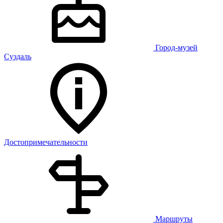
Город-музей
Суздаль
Достопримечательности
Маршруты