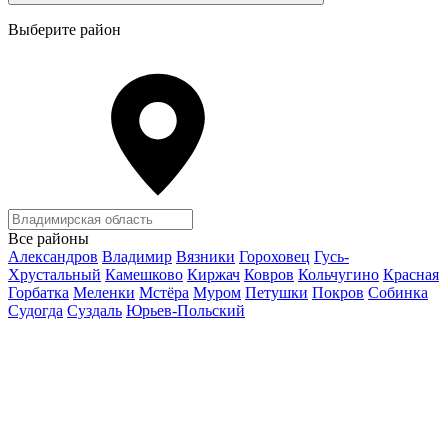
Выберите район
Все районы
Александров
Владимир
Вязники
Гороховец
Гусь-
Хрустальный
Камешково
Киржач
Ковров
Кольчугино
Красная
Горбатка
Меленки
Мстёра
Муром
Петушки
Покров
Собинка
Судогда
Суздаль
Юрьев-Польский