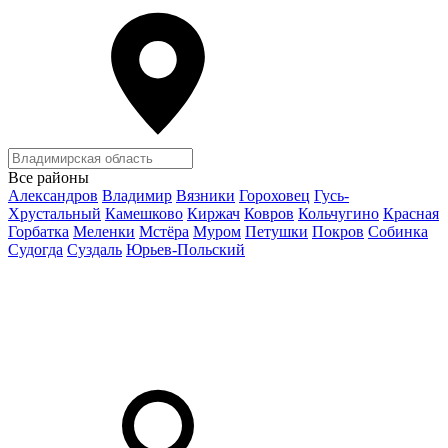
Все районы
Александров
Владимир
Вязники
Гороховец
Гусь-
Хрустальный
Камешково
Киржач
Ковров
Кольчугино
Красная
Горбатка
Меленки
Мстёра
Муром
Петушки
Покров
Собинка
Судогда
Суздаль
Юрьев-Польский