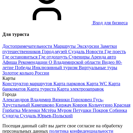
Вход для бизнеса
Для туриста
Достопримечательности
Маршруты
Экскурсии
Заметки
путешественников
Город-музей Суздаль
Новости
Где поесть
Где остановиться
Где отдохнуть
Сувениры
Аренда авто
Афиша
Рекомендации
О Владимирской области
Видео
80-
летие Победы
Инклюзивный туризм
Виртуальные туры
Золотое кольцо России
Карты
Конструктор маршрутов
Карта парковок
Карта WC
Карта
банкоматов
Карта туриста
Карта электрозаправок
Города
Александров
Владимир
Вязники
Гороховец
Гусь-
Хрустальный
Камешково
Киржач
Ковров
Кольчугино
Красная
Горбатка
Меленки
Мстёра
Муром
Петушки
Покров
Собинка
Судогда
Суздаль
Юрьев-Польский
Посещая данный сайт вы даете свое согласие на обработку
персональных данных
политика конфиденциальности