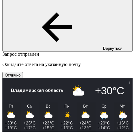
Вернуться
Запрос отправлен
Ожидайте ответа на указанную почту
Отлично
+30°C
Владимирская область
Пт
Сб
Вс
Пн
Вт
Ср
Чт
+30°C
+25°C
+23°C
+22°C
+24°C
+20°C
+16°C
+19°C
+17°C
+15°C
+13°C
+13°C
+14°C
+12°C