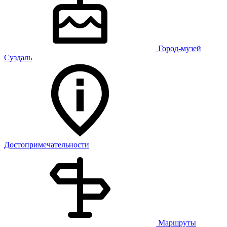
Город-музей
Суздаль
Достопримечательности
Маршруты