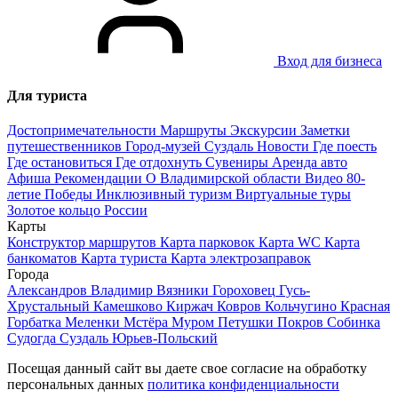
Вход для бизнеса
Для туриста
Достопримечательности
Маршруты
Экскурсии
Заметки
путешественников
Город-музей Суздаль
Новости
Где поесть
Где остановиться
Где отдохнуть
Сувениры
Аренда авто
Афиша
Рекомендации
О Владимирской области
Видео
80-
летие Победы
Инклюзивный туризм
Виртуальные туры
Золотое кольцо России
Карты
Конструктор маршрутов
Карта парковок
Карта WC
Карта
банкоматов
Карта туриста
Карта электрозаправок
Города
Александров
Владимир
Вязники
Гороховец
Гусь-
Хрустальный
Камешково
Киржач
Ковров
Кольчугино
Красная
Горбатка
Меленки
Мстёра
Муром
Петушки
Покров
Собинка
Судогда
Суздаль
Юрьев-Польский
Посещая данный сайт вы даете свое согласие на обработку
персональных данных
политика конфиденциальности