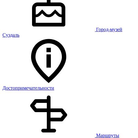
Город-музей
Суздаль
Достопримечательности
Маршруты