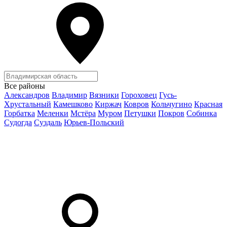
Все районы
Александров
Владимир
Вязники
Гороховец
Гусь-
Хрустальный
Камешково
Киржач
Ковров
Кольчугино
Красная
Горбатка
Меленки
Мстёра
Муром
Петушки
Покров
Собинка
Судогда
Суздаль
Юрьев-Польский