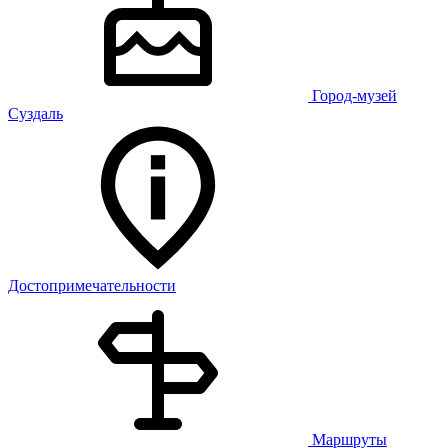
Город-музей
Суздаль
Достопримечательности
Маршруты