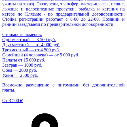
ужины на заказ). Экскурсии, трансфер, мастер-классы, пешие,
лыжные и велосипедные прогулки, рыбалка и катания на
катере по Клязьме - по предварительной договоренности.
Стойка регистрации работает с 8-00 до 22-00. Поздний и
ранний заезд/выезд по предварительной договоренности.
Стоимость номеров:
Одноместный — 3 500 руб.
Двухместный — от 4 000 руб.
Трехместный — от 4 500 руб.
Семейный (4 человека) — от 5 000 руб.
Палаты от 15 000 руб.
Завтрак — 1000 руб.
Обед — 2000 руб.
Ужин — 2500 руб.
Возможно размещение с питомцами без дополнительной
платы.
От
3 500 ₽