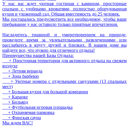
У нас вас ждет уютная гостиная с камином, просторные
спальни с удобными кроватями, полностью оборудованная
кухня и ухоженный сад. Общая вместимость до 25 человек.
Мы постарались предусмотреть все необходимое, чтобы ваше
пребывание у нас оставило только приятные впечатления.
Насладитесь тишиной и умиротворением на природе,
проведите время за увлекательными развлечениями или
расслабьтесь в кругу друзей и близких. В нашем доме вы
найдете все, что нужно для отличного отдыха!
Преимущества нашей Базы Отдыха:
+ Просторная территория для активного отдыха на свежем
воздухе
+ Летняя веранда
+ Зона барбекю
+ Уютные номера с отдельными санузлами (13 спальных
мест)
+ Большая кухня для большой компании
+ Караоке
+ Бильярд
+ Футбольная игровая площадка
+ Охраняемая парковка
+ Финская сауна
Мы ждем ВАС!