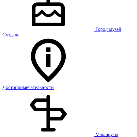
Город-музей
Суздаль
Достопримечательности
Маршруты