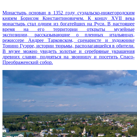
Монастырь основан в 1352 году суздальско-нижегородским
князем Борисом Константиновичем. К концу XVII века
монастырь стал одним из богатейших на Руси. В настоящее
время на его территории открыты музейные
экспозиции, рассказывающие о пленных итальянцах,
режиссере Андрее Тарковском, сценаристе и художнике
Тонино Гуэрре, истории тюрьмы, располагавшейся в обители.
В музее можно увидеть золотые и серебряные украшения
древних славян, подняться на звонницу и посетить Спасо-
Преображенский собор.