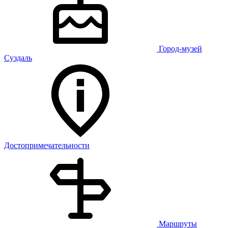
Город-музей
Суздаль
Достопримечательности
Маршруты