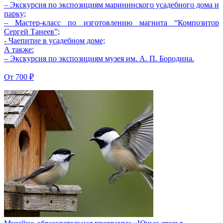
– Экскурсия по экспозициям марининского усадебного дома и
парку;
– Мастер-класс по изготовлению магнита “Композитор
Сергей Танеев”;
- Чаепитие в усадебном доме;
А также:
– Экскурсия по экспозициям музея им. А. П. Бородина.
От
700 ₽