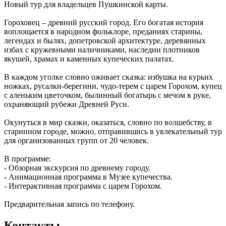
Новый тур для владельцев Пушкинской карты.
Гороховец – древний русский город. Его богатая история
воплощается в народном фольклоре, преданиях старины,
легендах и былях, допетровской архитектуре, деревянных
избах с кружевными наличниками, наследии плотников
якушей, храмах и каменных купеческих палатах.
В каждом уголке словно оживает сказка: избушка на курьих
ножках, русалки-берегини, чудо-терем с царем Горохом, купец
с аленьким цветочком, былинный богатырь с мечом в руке,
охраняющий рубежи Древней Руси.
Окунуться в мир сказки, оказаться, словно по волшебству, в
старинном городе, можно, отправившись в увлекательный тур
для организованных групп от 20 человек.
В программе:
- Обзорная экскурсия по древнему городу.
- Анимационная программа в Музее купечества.
- Интерактивная программа с царем Горохом.
Предварительная запись по телефону.
Контакты