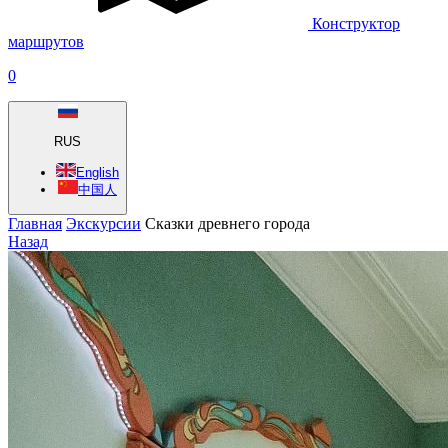
Конструктор
маршрутов
0
RUS
English
中国人
Главная
Экскурсии
Сказки древнего города
Назад