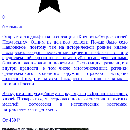
0
0 отзывов
Открытая ландшафтная экспозиция «Крепость-Острог князей
Пожарских». Одним из центров волости Пожар было село
Павловское, поэтому там на исторической родине князей
Пожарских создан необычный музейный объект в виде
средневековой крепости с тремя рублеными деревянными
башнями, частоколом и воротами. Экспозиция, развернутая
внутри крепости, в том числе многочисленные реплики
средневекового холодного оружия, отражают историю
волости Пожар и князей Пожарских – столь славных в
истории России.
Экскурсии по усадебному парку, музею, «Крепости-острогу
князей Пожарских», мастер-класс по изготовлению памятных
медалей, фотосессия в исторических костюмах,
патриотическая игра-квест.
От
450 ₽