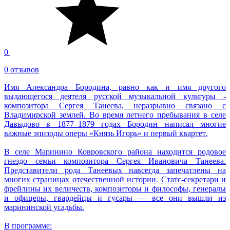
0
0 отзывов
Имя Александра Бородина, равно как и имя другого
выдающегося деятеля русской музыкальной культуры ‑
композитора Сергея Танеева, неразрывно связано с
Владимирской землей. Во время летнего пребывания в селе
Давыдово в 1877–1879 годах Бородин написал многие
важные эпизоды оперы «Князь Игорь» и первый квартет.
В селе Маринино Ковровского района находится родовое
гнездо семьи композитора Сергея Ивановича Танеева.
Представители рода Танеевых навсегда запечатлены на
многих страницах отечественной истории. Статс-секретари и
фрейлины их величеств, композиторы и философы, генералы
и офицеры, гвардейцы и гусары — все они вышли из
марининской усадьбы.
В программе: