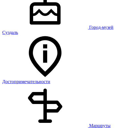
Город-музей
Суздаль
Достопримечательности
Маршруты