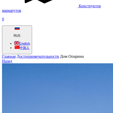
Конструктор
маршрутов
0
RUS
English
中国人
Главная
Достопримечательности
Дом Опарина
Назад