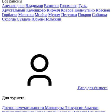
Все районы
Александров
Владимир
Вязники
Гороховец
Гусь-
Хрустальный
Камешково
Киржач
Ковров
Кольчугино
Красная
Горбатка
Меленки
Мстёра
Муром
Петушки
Покров
Собинка
Судогда
Суздаль
Юрьев-Польский
Вход для бизнеса
Для туриста
Достопримечательности
Маршруты
Экскурсии
Заметки