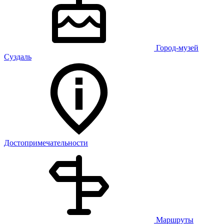
Город-музей
Суздаль
Достопримечательности
Маршруты