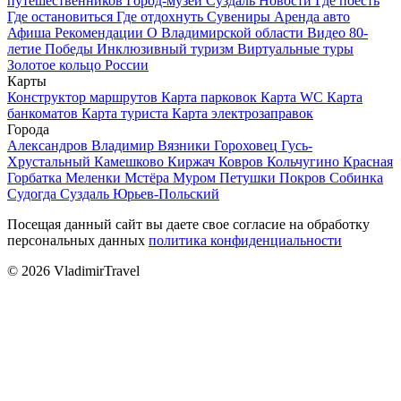
путешественников
Город-музей Суздаль
Новости
Где поесть
Где остановиться
Где отдохнуть
Сувениры
Аренда авто
Афиша
Рекомендации
О Владимирской области
Видео
80-
летие Победы
Инклюзивный туризм
Виртуальные туры
Золотое кольцо России
Карты
Конструктор маршрутов
Карта парковок
Карта WC
Карта
банкоматов
Карта туриста
Карта электрозаправок
Города
Александров
Владимир
Вязники
Гороховец
Гусь-
Хрустальный
Камешково
Киржач
Ковров
Кольчугино
Красная
Горбатка
Меленки
Мстёра
Муром
Петушки
Покров
Собинка
Судогда
Суздаль
Юрьев-Польский
Посещая данный сайт вы даете свое согласие на обработку
персональных данных
политика конфиденциальности
© 2026 VladimirTravel