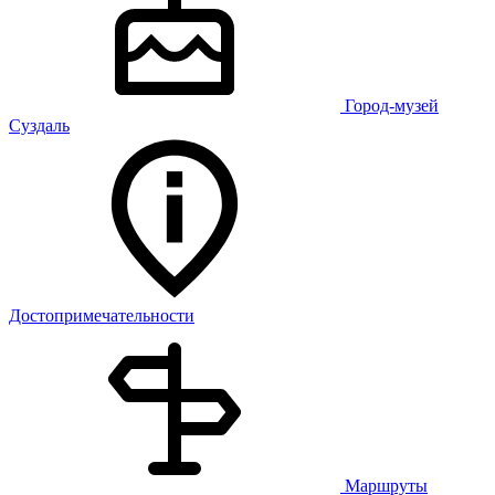
Город-музей
Суздаль
Достопримечательности
Маршруты