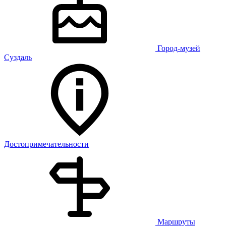
Город-музей
Суздаль
Достопримечательности
Маршруты