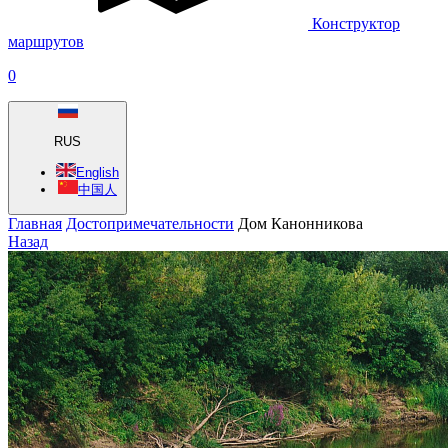
Конструктор
маршрутов
0
RUS
English
中国人
Главная
Достопримечательности
Дом Канонникова
Назад