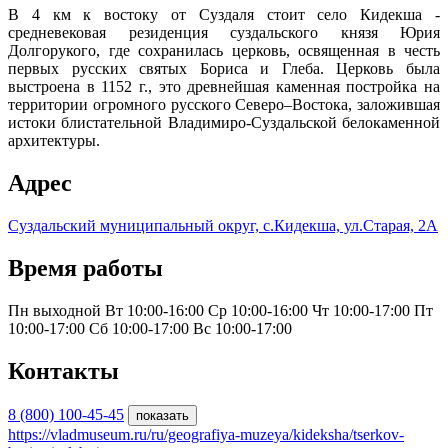
В 4 км к востоку от Суздаля стоит село Кидекша -
средневековая резиденция суздальского князя Юрия
Долгорукого, где сохранилась церковь, освященная в честь
первых русских святых Бориса и Глеба. Церковь была
выстроена в 1152 г., это древнейшая каменная постройка на
территории огромного русского Северо–Востока, заложившая
истоки блистательной Владимиро-Суздальской белокаменной
архитектуры.
Адрес
Суздальский муниципальный округ, с.Кидекша, ул.Старая, 2А
Время работы
Пн выходной
Вт 10:00-16:00
Ср 10:00-16:00
Чт 10:00-17:00
Пт
10:00-17:00
Сб 10:00-17:00
Вс 10:00-17:00
Контакты
8 (800) 100-45-45
показать
https://vladmuseum.ru/ru/geografiya-muzeya/kideksha/tserkov-