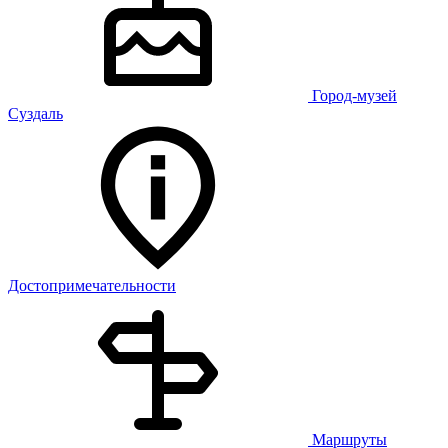
Город-музей
Суздаль
Достопримечательности
Маршруты