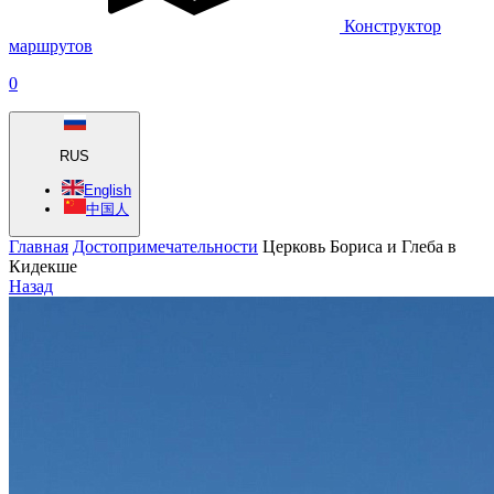
Конструктор
маршрутов
0
RUS
English
中国人
Главная
Достопримечательности
Церковь Бориса и Глеба в
Кидекше
Назад