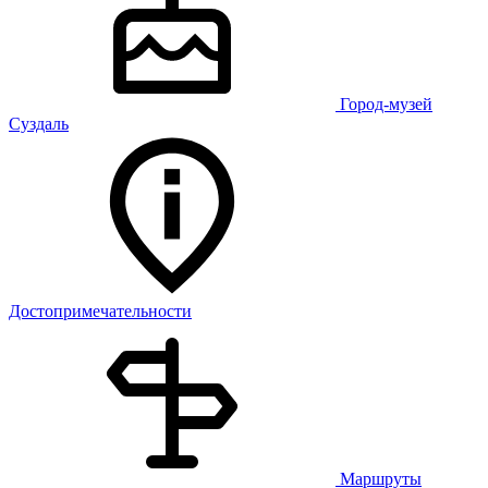
Город-музей
Суздаль
Достопримечательности
Маршруты