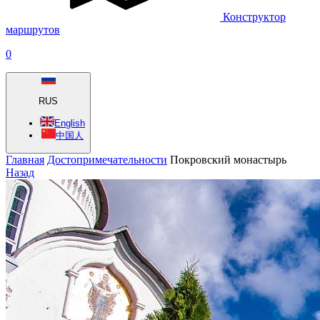
Конструктор
маршрутов
0
RUS
English
中国人
Главная
Достопримечательности
Покровский монастырь
Назад