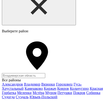
Выберите район
Все районы
Александров
Владимир
Вязники
Гороховец
Гусь-
Хрустальный
Камешково
Киржач
Ковров
Кольчугино
Красная
Горбатка
Меленки
Мстёра
Муром
Петушки
Покров
Собинка
Судогда
Суздаль
Юрьев-Польский