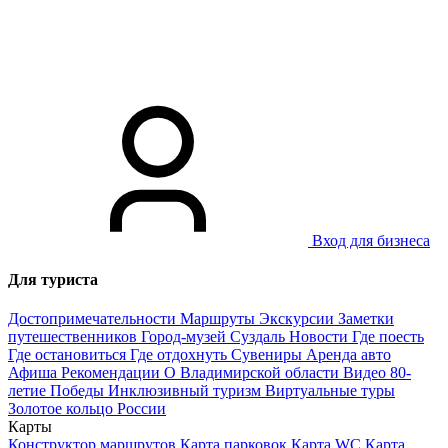
Вход для бизнеса
Для туриста
Достопримечательности
Маршруты
Экскурсии
Заметки
путешественников
Город-музей Суздаль
Новости
Где поесть
Где остановиться
Где отдохнуть
Сувениры
Аренда авто
Афиша
Рекомендации
О Владимирской области
Видео
80-
летие Победы
Инклюзивный туризм
Виртуальные туры
Золотое кольцо России
Карты
Конструктор маршрутов
Карта парковок
Карта WC
Карта