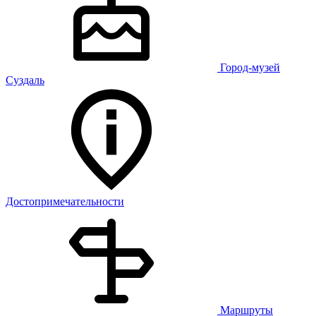
Город-музей
Суздаль
Достопримечательности
Маршруты