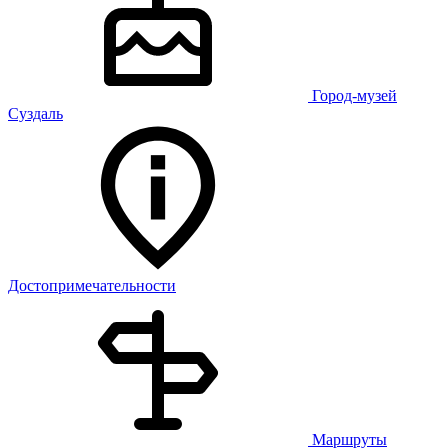
Город-музей
Суздаль
Достопримечательности
Маршруты