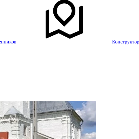
енников
Конструкто