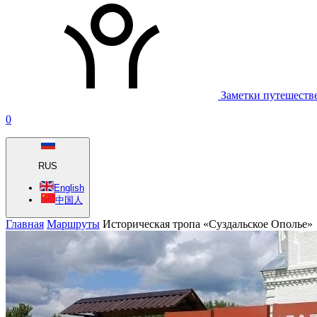
Заметки путешеств
0
RUS
English
中国人
Главная
Маршруты
Историческая тропа «Суздальское Ополье»