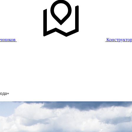
енников
Конструкто
ода»