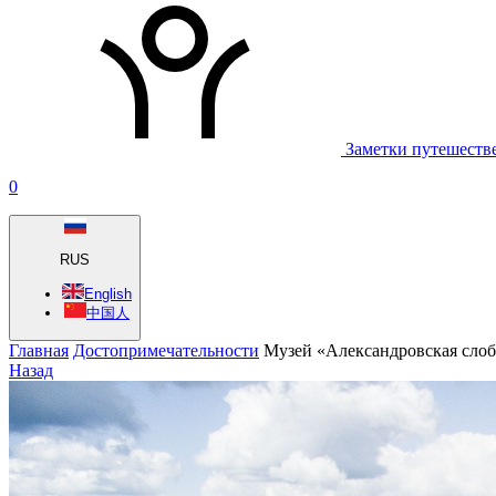
Заметки путешеств
0
RUS
English
中国人
Главная
Достопримечательности
Музей «Александровская слоб
Назад