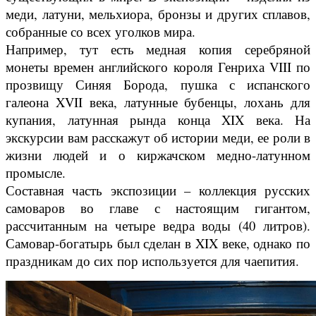
меди, латуни, мельхиора, бронзы и других сплавов,
собранные со всех уголков мира.
Например, тут есть медная копия серебряной
монеты времен английского короля Генриха VIII по
прозвищу Синяя Борода, пушка с испанского
галеона XVII века, латунные бубенцы, лохань для
купания, латунная рында конца XIX века. На
экскурсии вам расскажут об истории меди, ее роли в
жизни людей и о киржачском медно-латунном
промысле.
Составная часть экспозиции – коллекция русских
самоваров во главе с настоящим гигантом,
рассчитанным на четыре ведра воды (40 литров).
Самовар-богатырь был сделан в XIX веке, однако по
праздникам до сих пор используется для чаепития.