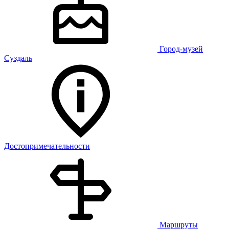
Город-музей
Суздаль
Достопримечательности
Маршруты