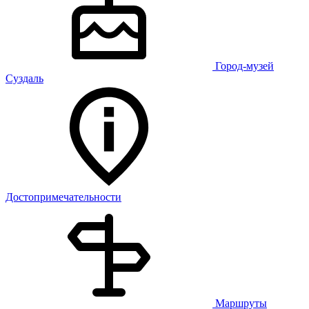
Город-музей
Суздаль
Достопримечательности
Маршруты