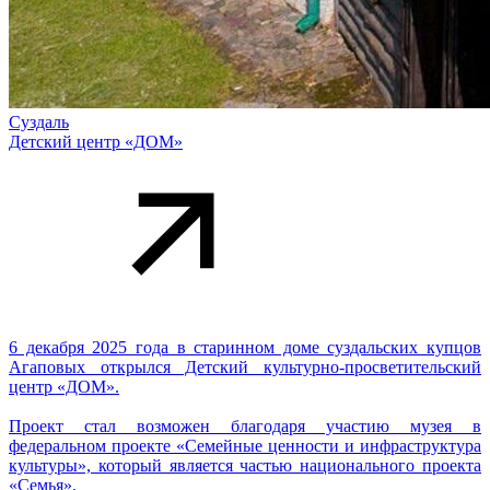
Суздаль
Детский центр «ДОМ»
6 декабря 2025 года в старинном доме суздальских купцов
Агаповых открылся Детский культурно-просветительский
центр «ДОМ».
Проект стал возможен благодаря участию музея в
федеральном проекте «Семейные ценности и инфраструктура
культуры», который является частью национального проекта
«Семья».