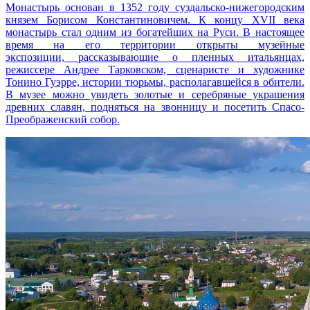
Монастырь основан в 1352 году суздальско-нижегородским
князем Борисом Константиновичем. К концу XVII века
монастырь стал одним из богатейших на Руси. В настоящее
время на его территории открыты музейные
экспозиции, рассказывающие о пленных итальянцах,
режиссере Андрее Тарковском, сценаристе и художнике
Тонино Гуэрре, истории тюрьмы, располагавшейся в обители.
В музее можно увидеть золотые и серебряные украшения
древних славян, подняться на звонницу и посетить Спасо-
Преображенский собор.