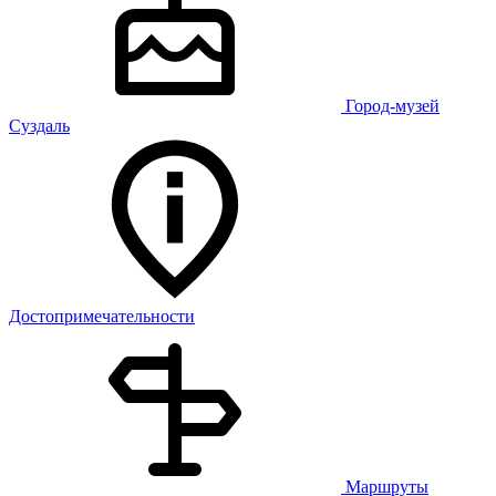
Город-музей
Суздаль
Достопримечательности
Маршруты