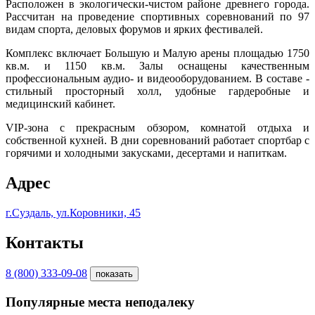
Расположен в экологически-чистом районе древнего города.
Рассчитан на проведение спортивных соревнований по 97
видам спорта, деловых форумов и ярких фестивалей.
Комплекс включает Большую и Малую арены площадью 1750
кв.м. и 1150 кв.м. Залы оснащены качественным
профессиональным аудио- и видеооборудованием. В составе -
стильный просторный холл, удобные гардеробные и
медицинский кабинет.
VIP-зона с прекрасным обзором, комнатой отдыха и
собственной кухней. В дни соревнований работает спортбар с
горячими и холодными закусками, десертами и напиткам.
Адрес
г.Суздаль, ул.Коровники, 45
Контакты
8 (800) 333-09-08
показать
Популярные места неподалеку