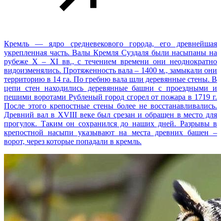
Кремль — ядро средневекового города, его древнейшая
укрепленная часть. Валы Кремля Суздаля были насыпаны на
рубеже X – XI вв., с течением времени они неоднократно
видоизменялись. Протяженность вала – 1400 м., замыкали они
территорию в 14 га. По гребню вала шли деревянные стены. В
цепи стен находились деревянные башни с проездными и
пешими воротами Рубленый город сгорел от пожара в 1719 г.
После этого крепостные стены более не восстанавливались.
Древний вал в XVIII веке был срезан и обращен в место для
прогулок. Таким он сохранился до наших дней. Разрывы в
крепостной насыпи указывают на места древних башен –
ворот, через которые попадали в кремль.