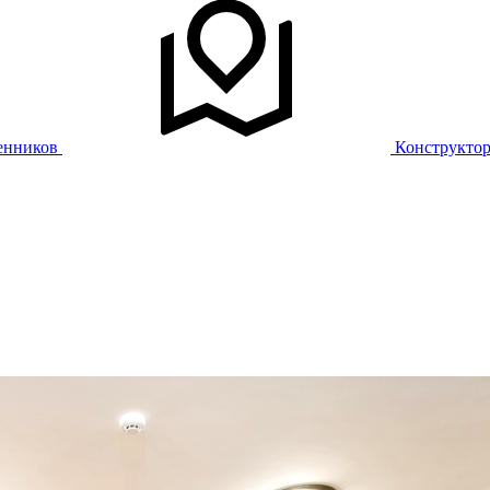
енников
Конструкто