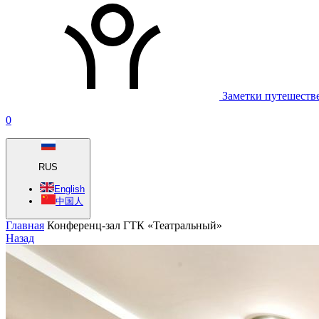
Заметки путешеств
0
RUS
English
中国人
Главная
Конференц-зал ГТК «Театральный»
Назад