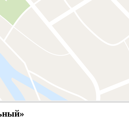
ьный»