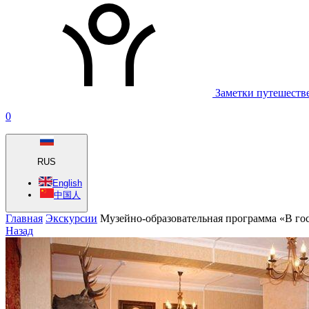
Заметки путешеств
0
RUS
English
中国人
Главная
Экскурсии
Музейно-образовательная программа «В гос
Назад