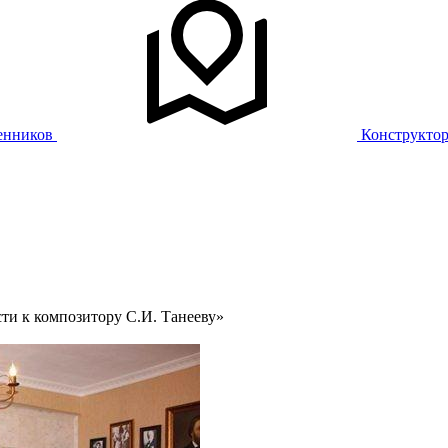
енников
Конструкто
ти к композитору С.И. Танееву»