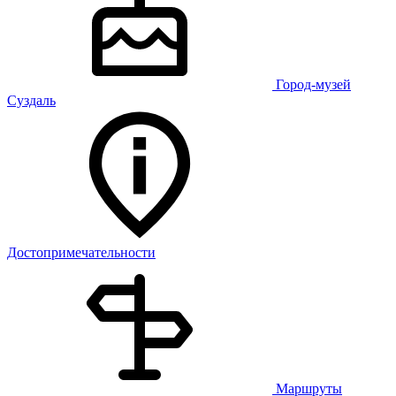
Город-музей
Суздаль
Достопримечательности
Маршруты