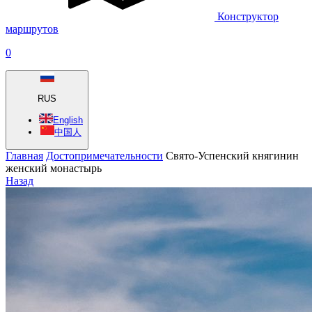
Конструктор
маршрутов
0
RUS
English
中国人
Главная
Достопримечательности
Свято-Успенский княгинин
женский монастырь
Назад