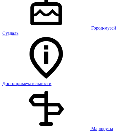
Город-музей
Суздаль
Достопримечательности
Маршруты