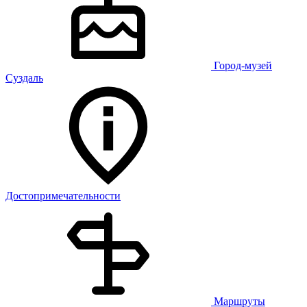
Город-музей
Суздаль
Достопримечательности
Маршруты