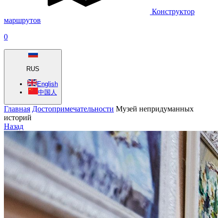
Конструктор
маршрутов
0
RUS
English
中国人
Главная
Достопримечательности
Музей непридуманных
историй
Назад