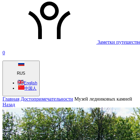
Заметки путешеств
0
RUS
English
中国人
Главная
Достопримечательности
Музей ледниковых камней
Назад