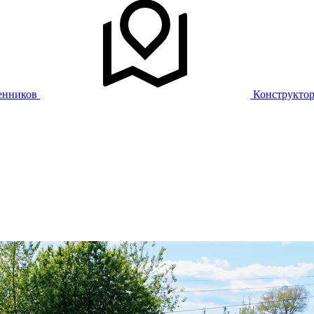
енников
Конструкто