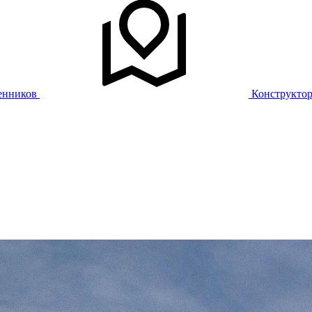
енников
Конструкто