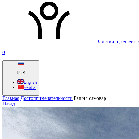
Заметки путешеств
0
RUS
English
中国人
Главная
Достопримечательности
Башня-самовар
Назад