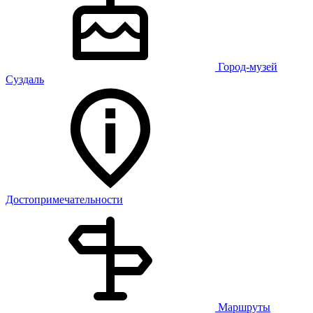
Город-музей
Суздаль
Достопримечательности
Маршруты