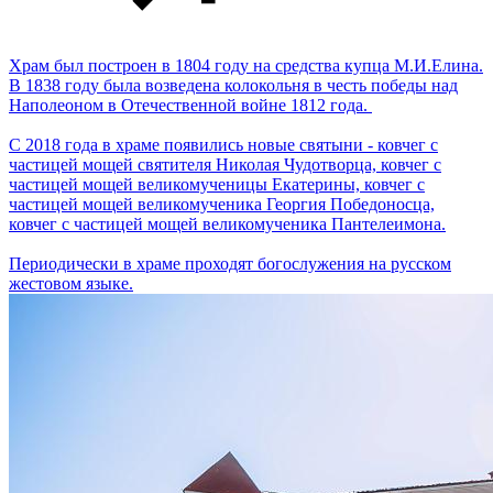
Храм был построен в 1804 году на средства купца М.И.Елина.
В 1838 году была возведена колокольня в честь победы над
Наполеоном в Отечественной войне 1812 года.
С 2018 года в храме появились новые святыни - ковчег с
частицей мощей святителя Николая Чудотворца, ковчег с
частицей мощей великомученицы Екатерины, ковчег с
частицей мощей великомученика Георгия Победоносца,
ковчег с частицей мощей великомученика Пантелеимона.
Периодически в храме проходят богослужения на русском
жестовом языке.