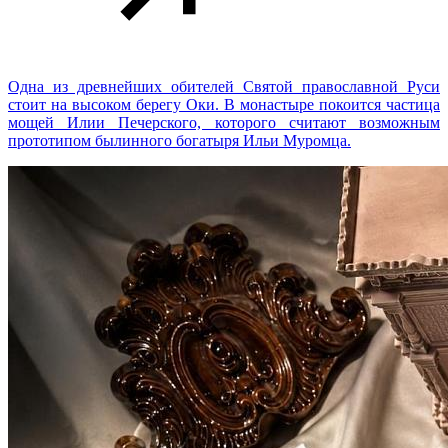
Одна из древнейших обителей Святой православной Руси
стоит на высоком берегу Оки. В монастыре покоится частица
мощей Илии Печерского, которого считают возможным
прототипом былинного богатыря Ильи Муромца.