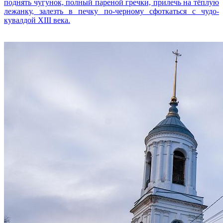
поднять чугунок, полный пареной гречки, прилечь на тёплую
лежанку, залезть в печку по-черному сфоткаться с чудо-
кувалдой XIII века.