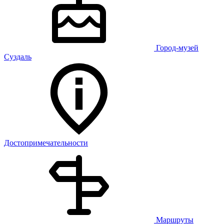
Город-музей
Суздаль
Достопримечательности
Маршруты