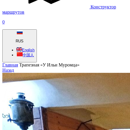
Конструктор
маршрутов
0
RUS
English
中国人
Главная
Трапезная «У Ильи Муромца»
Назад