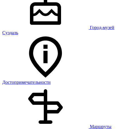
Город-музей
Суздаль
Достопримечательности
Маршруты