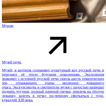
Муром
Музей печи
Музей, в котором сохраняют культурный код русской печи и
передают её тепло будущим поколениям. Экспозиция
знакомит с историей русской печи сквозь шесть тематических
зон, отражающих этапы эволюции домашнего
очага. Экскурсоводы и смотрители музея с радостью разрешат
поднять чугунок, полный пареной гречки, прилечь на тёплую
лежанку, залезть в печку по-черному сфоткаться с чудо-
кувалдой XIII века.