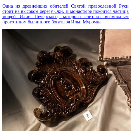
Одна из древнейших обителей Святой православной Руси
стоит на высоком берегу Оки. В монастыре покоится частица
мощей Илии Печерского, которого считают возможным
прототипом былинного богатыря Ильи Муромца.