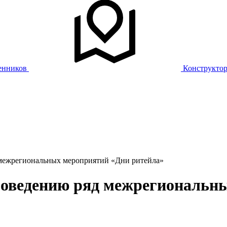
енников
Конструкто
 межрегиональных мероприятий «Дни ритейла»
проведению ряд межрегиональ