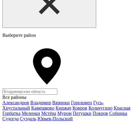
Выберите район
Все районы
Александров
Владимир
Вязники
Гороховец
Гусь-
Хрустальный
Камешково
Киржач
Ковров
Кольчугино
Красная
Горбатка
Меленки
Мстёра
Муром
Петушки
Покров
Собинка
Судогда
Суздаль
Юрьев-Польский