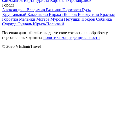
банкоматов
Карта туриста
Карта электрозаправок
Города
Александров
Владимир
Вязники
Гороховец
Гусь-
Хрустальный
Камешково
Киржач
Ковров
Кольчугино
Красная
Горбатка
Меленки
Мстёра
Муром
Петушки
Покров
Собинка
Судогда
Суздаль
Юрьев-Польский
Посещая данный сайт вы даете свое согласие на обработку
персональных данных
политика конфиденциальности
© 2026 VladimirTravel