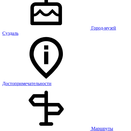
Город-музей
Суздаль
Достопримечательности
Маршруты