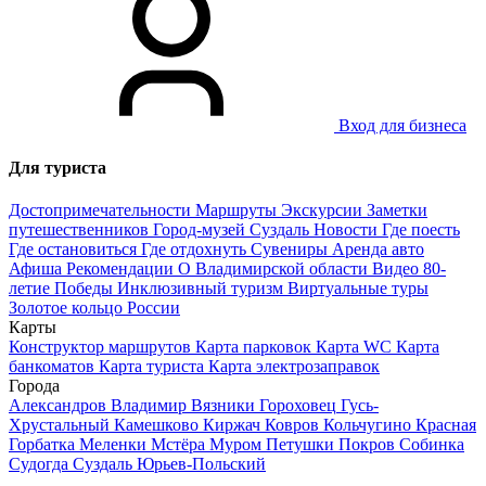
Вход для бизнеса
Для туриста
Достопримечательности
Маршруты
Экскурсии
Заметки
путешественников
Город-музей Суздаль
Новости
Где поесть
Где остановиться
Где отдохнуть
Сувениры
Аренда авто
Афиша
Рекомендации
О Владимирской области
Видео
80-
летие Победы
Инклюзивный туризм
Виртуальные туры
Золотое кольцо России
Карты
Конструктор маршрутов
Карта парковок
Карта WC
Карта
банкоматов
Карта туриста
Карта электрозаправок
Города
Александров
Владимир
Вязники
Гороховец
Гусь-
Хрустальный
Камешково
Киржач
Ковров
Кольчугино
Красная
Горбатка
Меленки
Мстёра
Муром
Петушки
Покров
Собинка
Судогда
Суздаль
Юрьев-Польский