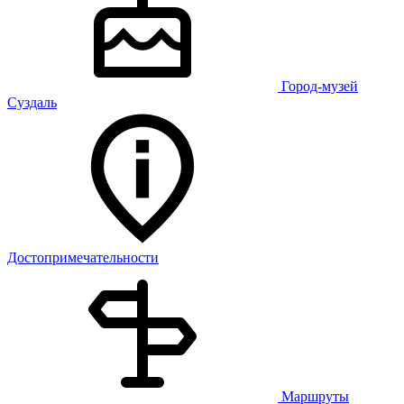
Город-музей
Суздаль
Достопримечательности
Маршруты