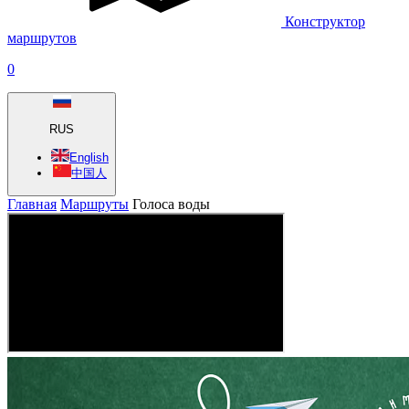
Конструктор
маршрутов
0
RUS
English
中国人
Главная
Маршруты
Голоса воды