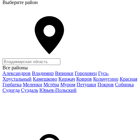
Выберите район
Все районы
Александров
Владимир
Вязники
Гороховец
Гусь-
Хрустальный
Камешково
Киржач
Ковров
Кольчугино
Красная
Горбатка
Меленки
Мстёра
Муром
Петушки
Покров
Собинка
Судогда
Суздаль
Юрьев-Польский