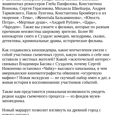
знаменитых режиссеров Глеба Панфилова, Константина
Воинова, Сергея Герасимова, Михаила Швейцера, Андрея
Тарковского, Павла Лунгина, Константина Бромберга и их
творения: «Тема», «Женитьба Бальзаминова», «Юность
Петра», «Мертвые души», «Андрей Рублев», «Царь»,
«Чародеи». Также вы узнаете о фильмах, которые по разным
причинам неизвестны широкому зрителю. Более 80
кинокартин снято в Суздале: комедии, мелодрамы, сказки,
детективы, криминальные драмы, исторические фильмы.
Как создавались киношедевры, какие впечатления увезли с
собой участники съемочных групп, какую память о себе они
оставили у местных жителей? Какой «экзотический интерес»
связывал Владимира Басова с Суздалем, почему Сергей
Никоненко остановил «Чайку» высокого начальника, в чем
американские кинематографисты обвиняли «огуречную
мафию»? Новая экскурсия — не скучный набор имен и дат, а
живая история в воспоминаниях участников событий.
Также вам представится уникальная возможность увидеть
редкие кадры съемочного процесса — из фондов музея-
заповедника.
Новый маршрут позволит взглянуть на древний город с
нового ракурса.