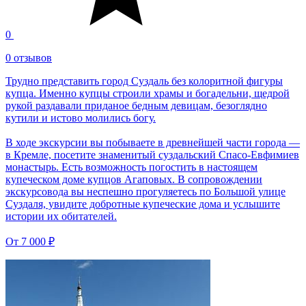
0
0 отзывов
Трудно представить город Суздаль без колоритной фигуры
купца. Именно купцы строили храмы и богадельни, щедрой
рукой раздавали приданое бедным девицам, безоглядно
кутили и истово молились богу.
В ходе экскурсии вы побываете в древнейшей части города —
в Кремле, посетите знаменитый суздальский Спасо-Евфимиев
монастырь. Есть возможность погостить в настоящем
купеческом доме купцов Агаповых. В сопровождении
экскурсовода вы неспешно прогуляетесь по Большой улице
Суздаля, увидите добротные купеческие дома и услышите
истории их обитателей.
От
7 000 ₽