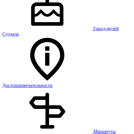
Город-музей
Суздаль
Достопримечательности
Маршруты