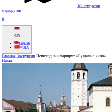
Конструктор
маршрутов
0
RUS
English
中国人
Главная
Экскурсии
Пешеходный маршрут «Суздаль в кино»
Назад