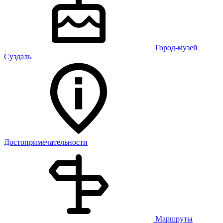
Город-музей
Суздаль
Достопримечательности
Маршруты