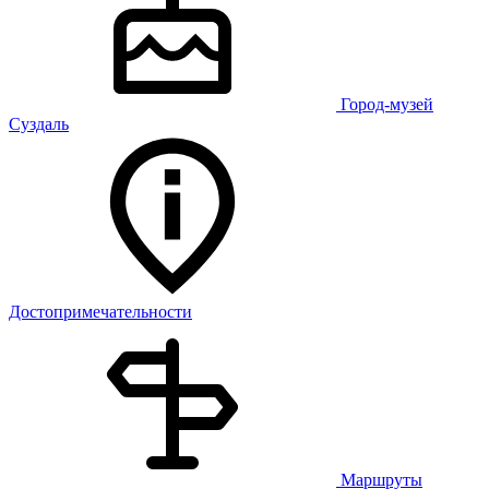
Город-музей
Суздаль
Достопримечательности
Маршруты