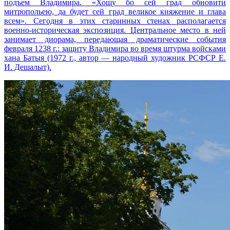
подъем Владимира. «Хощу бо сей град обновити
митропольею, да будет сей град великое княжение и глава
всем». Сегодня в этих старинных стенах располагается
военно-историческая экспозиция. Центральное место в ней
занимает диорама, передающая драматические события
февраля 1238 г.: защиту Владимира во время штурма войсками
хана Батыя (1972 г., автор — народный художник РСФСР Е.
И. Дешалыт).