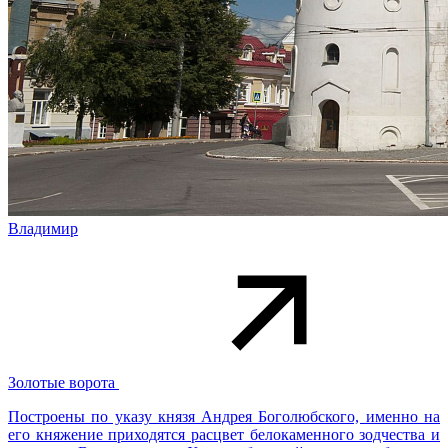
Владимир
Золотые ворота
Построены по указу князя Андрея Боголюбского, именно на
его княжение приходятся расцвет белокаменного зодчества и