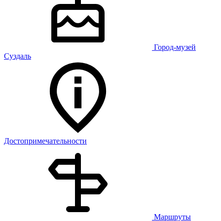
Город-музей
Суздаль
Достопримечательности
Маршруты