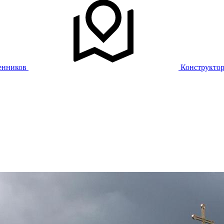
енников
Конструкто