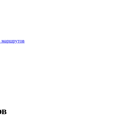
р маршрутов
ов