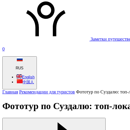
Заметки путешеств
0
RUS
English
中国人
Главная
Рекомендации для туристов
Фототур по Суздалю: топ-
Фототур по Суздалю: топ-лок