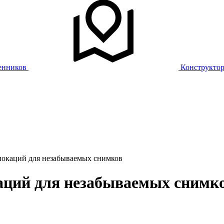
енников
Конструкто
локаций для незабываемых снимков
аций для незабываемых снимк