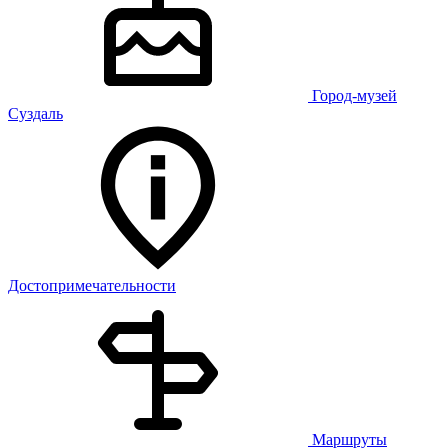
Город-музей
Суздаль
Достопримечательности
Маршруты