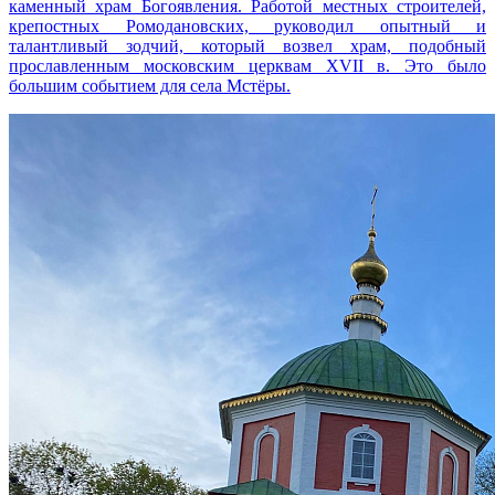
каменный храм Богоявления. Работой местных строителей,
крепостных Ромодановских, руководил опытный и
талантливый зодчий, который возвел храм, подобный
прославленным московским церквам XVII в. Это было
большим событием для села Мстёры.