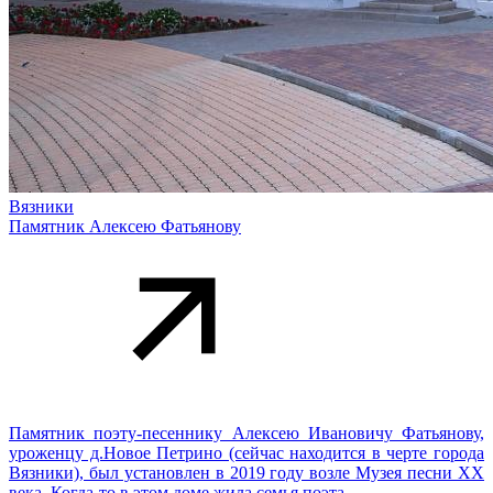
Вязники
Памятник Алексею Фатьянову
Памятник поэту-песеннику Алексею Ивановичу Фатьянову,
уроженцу д.Новое Петрино (сейчас находится в черте города
Вязники), был установлен в 2019 году возле Музея песни XX
века. Когда-то в этом доме жила семья поэта.