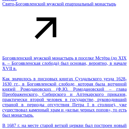
Свято-Богоявленский мужской епархиальный монастырь
Богоявленский мужской монастырь в поселке Мстёра (до XIX
в. – Богоявленская слобода) был основан, вероятно, в начале
XVII в.
Как значилось в писцовых книгах Суздальского уезда 1628-
1630 гг., в Богоявленской слободе, которая была вотчиной
князей Ромодановских (Ф.Ю. Ромодановский – глава
Преображенского, Сибирского и Аптекарского приказов,
практически второй человек в государстве, руководивший
страной в периоды отсутствия Петра I в столице), уже
существовал каменный храм и «кельи черных попов», то есть
был монастырь.
В 1687 г. на месте старой ветхой церкви был построен новый