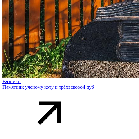
Вязники
Памятник ученому коту и трёхвековой дуб