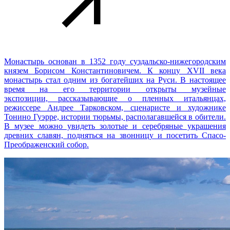
Монастырь основан в 1352 году суздальско-нижегородским
князем Борисом Константиновичем. К концу XVII века
монастырь стал одним из богатейших на Руси. В настоящее
время на его территории открыты музейные
экспозиции, рассказывающие о пленных итальянцах,
режиссере Андрее Тарковском, сценаристе и художнике
Тонино Гуэрре, истории тюрьмы, располагавшейся в обители.
В музее можно увидеть золотые и серебряные украшения
древних славян, подняться на звонницу и посетить Спасо-
Преображенский собор.