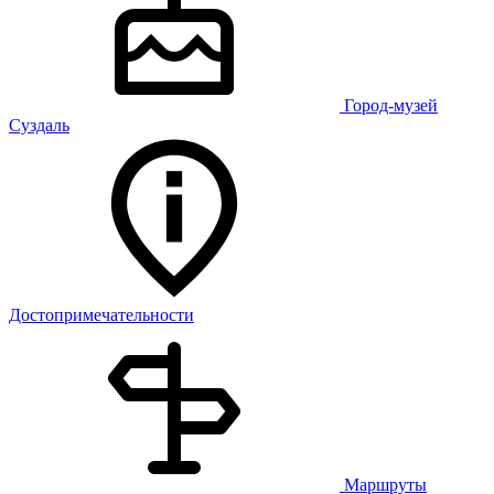
Город-музей
Суздаль
Достопримечательности
Маршруты