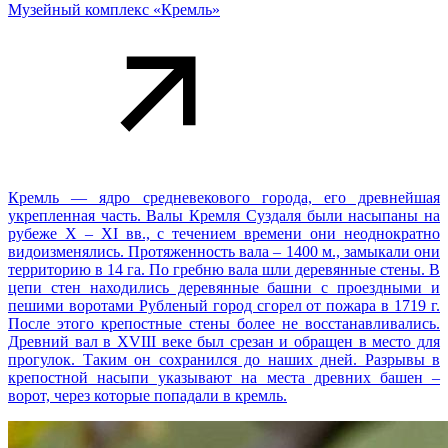
Музейный комплекс «Кремль»
Кремль — ядро средневекового города, его древнейшая
укрепленная часть. Валы Кремля Суздаля были насыпаны на
рубеже X – XI вв., с течением времени они неоднократно
видоизменялись. Протяженность вала – 1400 м., замыкали они
территорию в 14 га. По гребню вала шли деревянные стены. В
цепи стен находились деревянные башни с проездными и
пешими воротами Рубленый город сгорел от пожара в 1719 г.
После этого крепостные стены более не восстанавливались.
Древний вал в XVIII веке был срезан и обращен в место для
прогулок. Таким он сохранился до наших дней. Разрывы в
крепостной насыпи указывают на места древних башен –
ворот, через которые попадали в кремль.