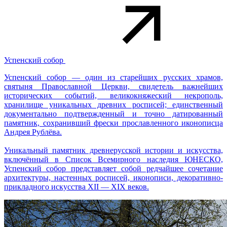
Успенский собор
Успенский собор — один из старейших русских храмов,
святыня Православной Церкви, свидетель важнейших
исторических событий, великокняжеский некрополь,
хранилище уникальных древних росписей; единственный
документально подтвержденный и точно датированный
памятник, сохранивший фрески прославленного иконописца
Андрея Рублёва.
Уникальный памятник древнерусской истории и искусства,
включённый в Список Всемирного наследия ЮНЕСКО,
Успенский собор представляет собой редчайшее сочетание
архитектуры, настенных росписей, иконописи, декоративно-
прикладного искусства XII — XIX веков.