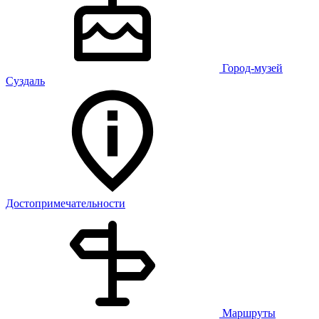
Город-музей
Суздаль
Достопримечательности
Маршруты