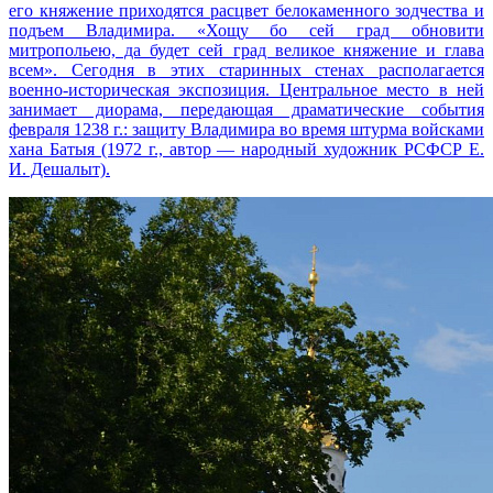
его княжение приходятся расцвет белокаменного зодчества и
подъем Владимира. «Хощу бо сей град обновити
митропольею, да будет сей град великое княжение и глава
всем». Сегодня в этих старинных стенах располагается
военно-историческая экспозиция. Центральное место в ней
занимает диорама, передающая драматические события
февраля 1238 г.: защиту Владимира во время штурма войсками
хана Батыя (1972 г., автор — народный художник РСФСР Е.
И. Дешалыт).