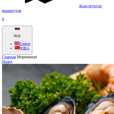
Конструктор
маршрутов
0
RUS
English
中国人
Главная
Моремания
Назад