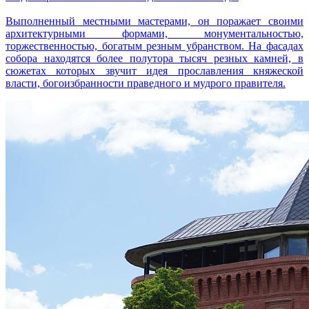
Выполненный местными мастерами, он поражает своими
архитектурными формами, монументальностью,
торжественностью, богатым резным убранством. На фасадах
собора находятся более полутора тысяч резных камней, в
сюжетах которых звучит идея прославления княжеской
власти, богоизбранности праведного и мудрого правителя.