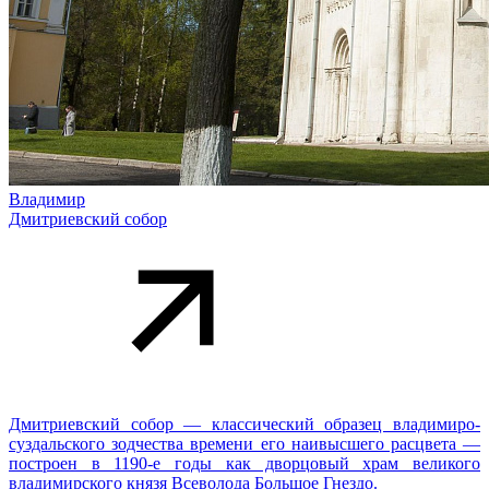
Владимир
Дмитриевский собор
Дмитриевский собор — классический образец владимиро-
суздальского зодчества времени его наивысшего расцвета —
построен в 1190-е годы как дворцовый храм великого
владимирского князя Всеволода Большое Гнездо.