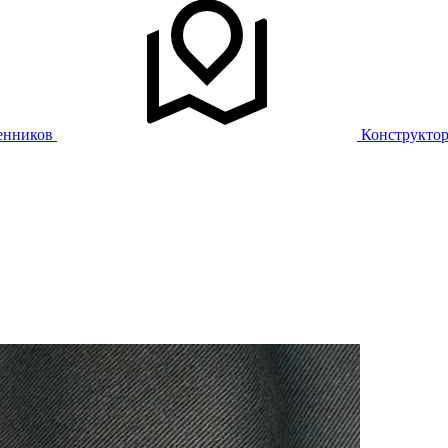
енников
Конструкто