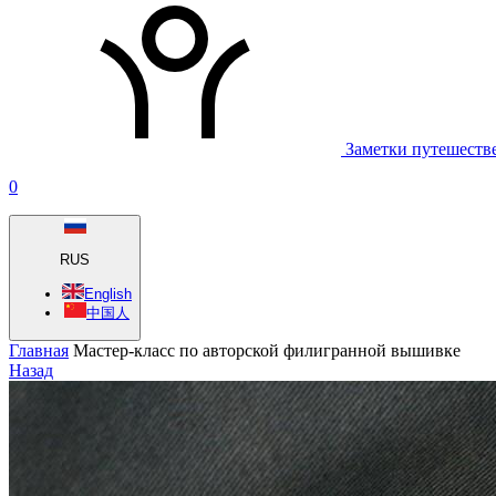
Заметки путешеств
0
RUS
English
中国人
Главная
Мастер-класс по авторской филигранной вышивке
Назад