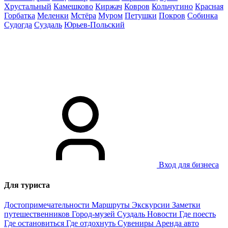
Хрустальный
Камешково
Киржач
Ковров
Кольчугино
Красная
Горбатка
Меленки
Мстёра
Муром
Петушки
Покров
Собинка
Судогда
Суздаль
Юрьев-Польский
Вход для бизнеса
Для туриста
Достопримечательности
Маршруты
Экскурсии
Заметки
путешественников
Город-музей Суздаль
Новости
Где поесть
Где остановиться
Где отдохнуть
Сувениры
Аренда авто