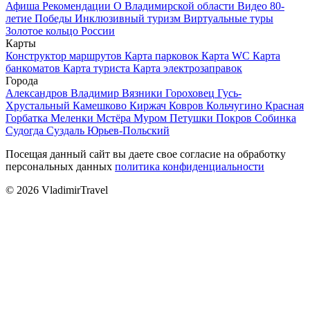
Афиша
Рекомендации
О Владимирской области
Видео
80-
летие Победы
Инклюзивный туризм
Виртуальные туры
Золотое кольцо России
Карты
Конструктор маршрутов
Карта парковок
Карта WC
Карта
банкоматов
Карта туриста
Карта электрозаправок
Города
Александров
Владимир
Вязники
Гороховец
Гусь-
Хрустальный
Камешково
Киржач
Ковров
Кольчугино
Красная
Горбатка
Меленки
Мстёра
Муром
Петушки
Покров
Собинка
Судогда
Суздаль
Юрьев-Польский
Посещая данный сайт вы даете свое согласие на обработку
персональных данных
политика конфиденциальности
© 2026 VladimirTravel