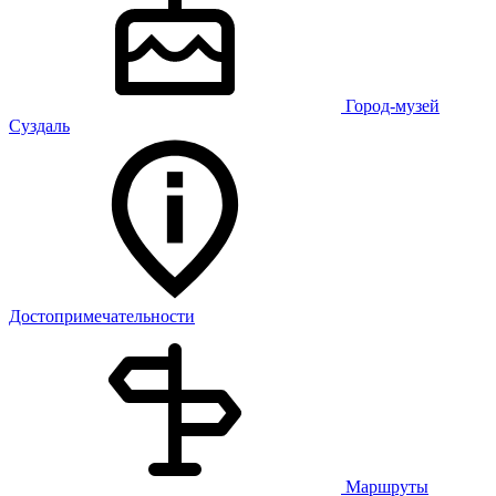
Город-музей
Суздаль
Достопримечательности
Маршруты