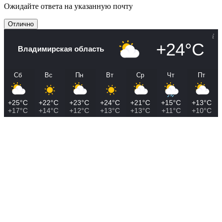
Ожидайте ответа на указанную почту
Отлично
+24°C
Владимирская область
Сб
Вс
Пн
Вт
Ср
Чт
Пт
+25°C
+22°C
+23°C
+24°C
+21°C
+15°C
+13°C
+17°C
+14°C
+12°C
+13°C
+13°C
+11°C
+10°C