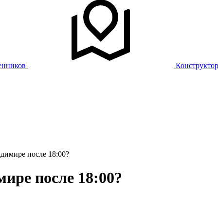
енников
Конструкто
димире после 18:00?
ире после 18:00?