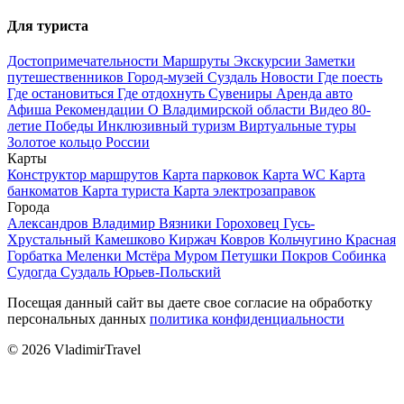
Для туриста
Достопримечательности
Маршруты
Экскурсии
Заметки
путешественников
Город-музей Суздаль
Новости
Где поесть
Где остановиться
Где отдохнуть
Сувениры
Аренда авто
Афиша
Рекомендации
О Владимирской области
Видео
80-
летие Победы
Инклюзивный туризм
Виртуальные туры
Золотое кольцо России
Карты
Конструктор маршрутов
Карта парковок
Карта WC
Карта
банкоматов
Карта туриста
Карта электрозаправок
Города
Александров
Владимир
Вязники
Гороховец
Гусь-
Хрустальный
Камешково
Киржач
Ковров
Кольчугино
Красная
Горбатка
Меленки
Мстёра
Муром
Петушки
Покров
Собинка
Судогда
Суздаль
Юрьев-Польский
Посещая данный сайт вы даете свое согласие на обработку
персональных данных
политика конфиденциальности
© 2026 VladimirTravel