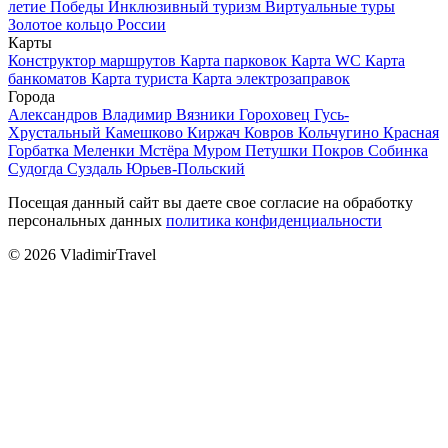
летие Победы
Инклюзивный туризм
Виртуальные туры
Золотое кольцо России
Карты
Конструктор маршрутов
Карта парковок
Карта WC
Карта
банкоматов
Карта туриста
Карта электрозаправок
Города
Александров
Владимир
Вязники
Гороховец
Гусь-
Хрустальный
Камешково
Киржач
Ковров
Кольчугино
Красная
Горбатка
Меленки
Мстёра
Муром
Петушки
Покров
Собинка
Судогда
Суздаль
Юрьев-Польский
Посещая данный сайт вы даете свое согласие на обработку
персональных данных
политика конфиденциальности
© 2026 VladimirTravel