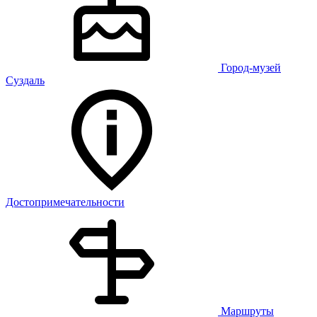
Город-музей
Суздаль
Достопримечательности
Маршруты