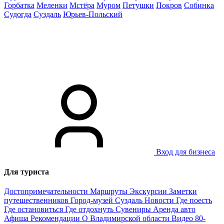
Горбатка
Меленки
Мстёра
Муром
Петушки
Покров
Собинка
Судогда
Суздаль
Юрьев-Польский
Вход для бизнеса
Для туриста
Достопримечательности
Маршруты
Экскурсии
Заметки
путешественников
Город-музей Суздаль
Новости
Где поесть
Где остановиться
Где отдохнуть
Сувениры
Аренда авто
Афиша
Рекомендации
О Владимирской области
Видео
80-