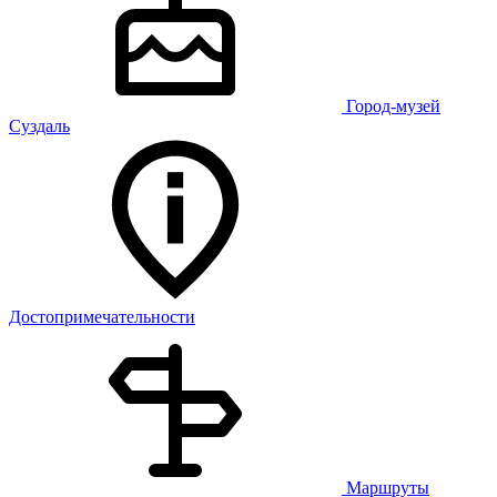
Город-музей
Суздаль
Достопримечательности
Маршруты