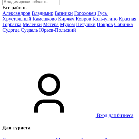
Все районы
Александров
Владимир
Вязники
Гороховец
Гусь-
Хрустальный
Камешково
Киржач
Ковров
Кольчугино
Красная
Горбатка
Меленки
Мстёра
Муром
Петушки
Покров
Собинка
Судогда
Суздаль
Юрьев-Польский
Вход для бизнеса
Для туриста