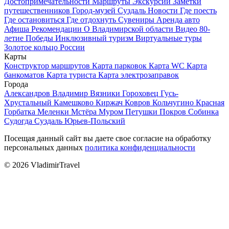
Достопримечательности
Маршруты
Экскурсии
Заметки
путешественников
Город-музей Суздаль
Новости
Где поесть
Где остановиться
Где отдохнуть
Сувениры
Аренда авто
Афиша
Рекомендации
О Владимирской области
Видео
80-
летие Победы
Инклюзивный туризм
Виртуальные туры
Золотое кольцо России
Карты
Конструктор маршрутов
Карта парковок
Карта WC
Карта
банкоматов
Карта туриста
Карта электрозаправок
Города
Александров
Владимир
Вязники
Гороховец
Гусь-
Хрустальный
Камешково
Киржач
Ковров
Кольчугино
Красная
Горбатка
Меленки
Мстёра
Муром
Петушки
Покров
Собинка
Судогда
Суздаль
Юрьев-Польский
Посещая данный сайт вы даете свое согласие на обработку
персональных данных
политика конфиденциальности
© 2026 VladimirTravel